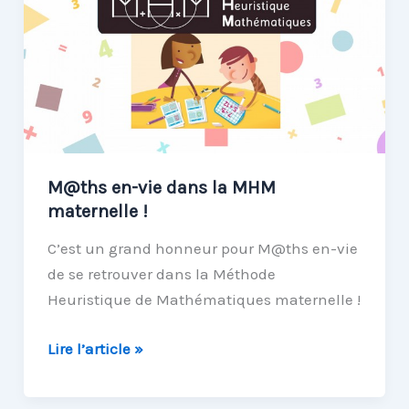
vie
lycée
est
là
!
M@ths en-vie dans la MHM
maternelle !
C’est un grand honneur pour M@ths en-vie
de se retrouver dans la Méthode
Heuristique de Mathématiques maternelle !
M@ths
Lire l’article »
en-
vie