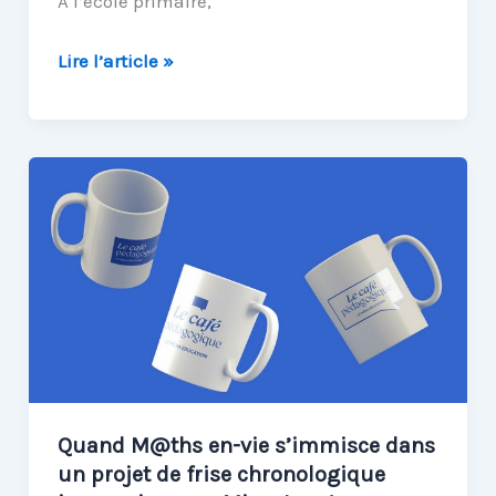
À l’école primaire,
Être
Lire l’article »
bon
en
maths,
ça
s’apprend
!
Tout
se
joue
à
l’école
primaire
Quand M@ths en-vie s’immisce dans
un projet de frise chronologique