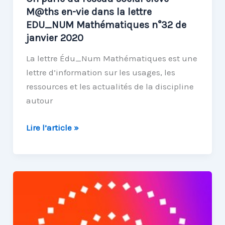
M@ths en-vie dans la lettre
EDU_NUM Mathématiques n°32 de
janvier 2020
La lettre Édu_Num Mathématiques est une
lettre d’information sur les usages, les
ressources et les actualités de la discipline
autour
On
Lire l’article »
parle
du
réseau
social
élève
M@ths