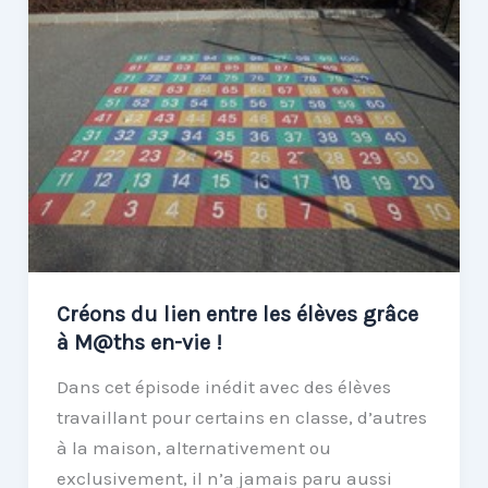
coeur,
et
un
futur
partenaire
:
M@ths
en-
vie »
par
l’Université
Créons du lien entre les élèves grâce
Populaire
à M@ths en-vie !
d’Albertville
Dans cet épisode inédit avec des élèves
travaillant pour certains en classe, d’autres
à la maison, alternativement ou
exclusivement, il n’a jamais paru aussi