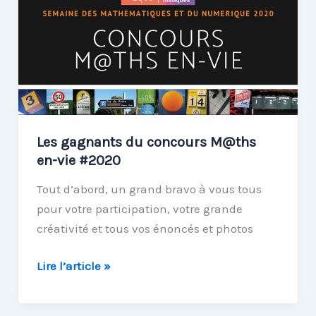
EIDOS64
–
l’@tout
numérique
pour
la
résolution
Les gagnants du concours M@ths
de
en-vie #2020
problème
Tout d’abord, un grand bravo à vous tous
pour votre participation, votre grande
créativité et tous vos énoncés et photos
Les
Lire l’article »
gagnants
du