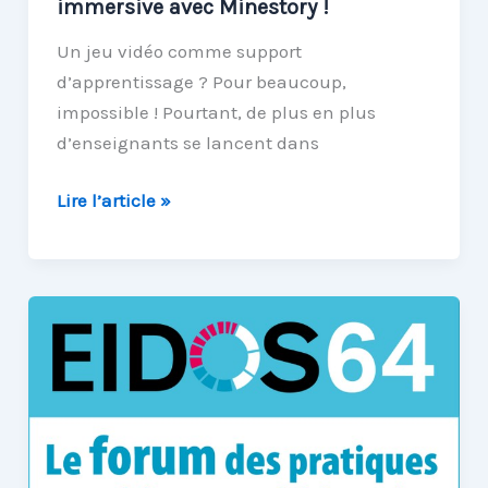
immersive avec Minestory !
Un jeu vidéo comme support
d’apprentissage ? Pour beaucoup,
impossible ! Pourtant, de plus en plus
d’enseignants se lancent dans
Quand
Lire l’article »
M@ths
en-
vie
s’immisce
dans
un
projet
de
frise