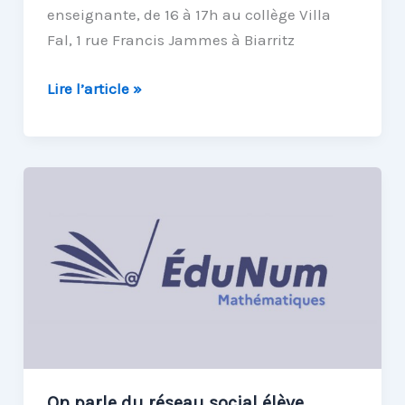
enseignante, de 16 à 17h au collège Villa
Fal, 1 rue Francis Jammes à Biarritz
M@ths
Lire l’article »
en-
vie
présenté
à
EIDOS64,
le
forum
des
pratiques
numériques
pour
l’éducation
On parle du réseau social élève