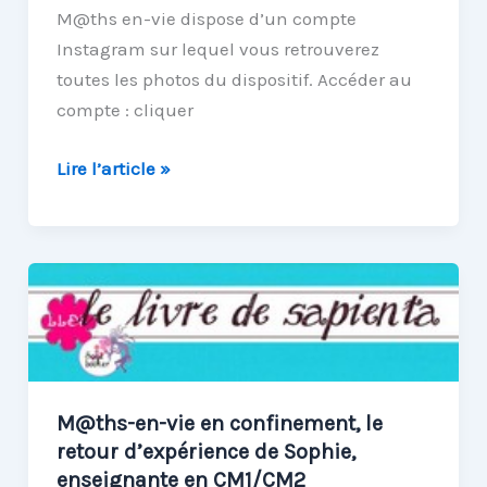
M@ths en-vie dispose d’un compte
Instagram sur lequel vous retrouverez
toutes les photos du dispositif. Accéder au
compte : cliquer
Les
Lire l’article »
photos
de
M@ths
en-
vie
accessibles
via
Instagram
M@ths-en-vie en confinement, le
retour d’expérience de Sophie,
enseignante en CM1/CM2