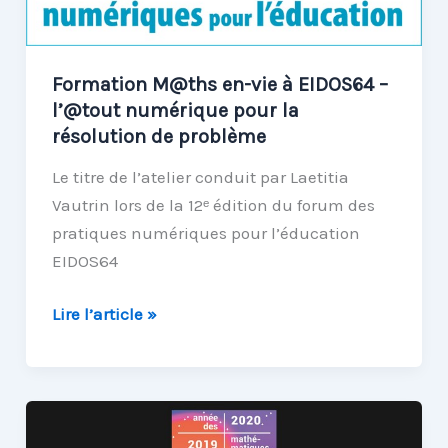
chronologique
immersive
avec
Formation M@ths en-vie à EIDOS64 –
Minestory
l’@tout numérique pour la
!
résolution de problème
Le titre de l’atelier conduit par Laetitia
Vautrin lors de la 12ᵉ édition du forum des
pratiques numériques pour l’éducation
EIDOS64
Formation
Lire l’article »
M@ths
en-
vie
à