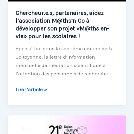
Chercheur.e.s, partenaires, aidez
l’association M@ths’n Co à
développer son projet «M@ths en-
vie» pour les scolaires !
Appel à lire dans la septième édition de La
Scitoyenne, la lettre d’information
mensuelle de médiation scientifique à
l’attention des personnels de recherche.
Chercheur.e.s,
Lire l’article »
partenaires,
aidez
l’association
M@ths’n
Co