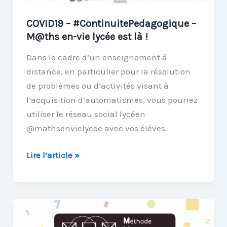
enseignante
en
COVID19 – #ContinuitePedagogique –
CM1/CM2
M@ths en-vie lycée est là !
Dans le cadre d’un enseignement à
distance, en particulier pour la résolution
de problèmes ou d’activités visant à
l’acquisition d’automatismes, vous pourrez
utiliser le réseau social lycéen
@mathsenvielycee avec vos élèves.
COVID19
Lire l’article »
–
#ContinuitePedagogique
–
M@ths
en-