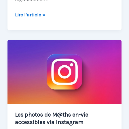
M@ths
Lire l’article »
en-
vie
a
son
article
dans
Wikipédia
Les photos de M@ths en-vie
accessibles via Instagram