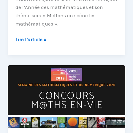
de l’Année des mathématiques et son
thème sera « Mettons en scène les
mathématiques ».
M@ths
Lire l’article »
en-
vie,
une
ressource
du
guide
de
la
semaine
des
mathématiques