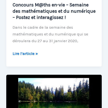
Concours M@ths en-vie – Semaine
2020
des mathématiques et du numérique
– Postez et interagissez !
Dans le cadre de la semaine des
mathématiques et du numérique qui se
déroulera du 27 au 31 janvier 2020,
Concours
Lire l’article »
M@ths
en-
vie
–
Semaine
des
mathématiques
et