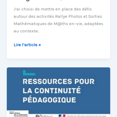
J’ai choisi de mettre en place des défis
autour des activités Rallye Photos et Sorties
Mathématiques de M@ths en-vie, adaptées
au contexte.
M@ths-
Lire l’article »
en-
vie
en
confinement,
le
retour
d’expérience
de
Sophie,