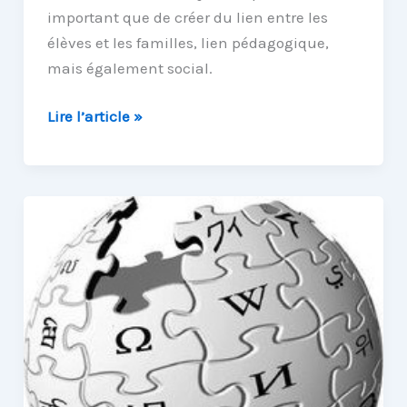
important que de créer du lien entre les
élèves et les familles, lien pédagogique,
mais également social.
Créons
Lire l’article »
du
lien
entre
les
élèves
grâce
à
M@ths
en-
vie
!