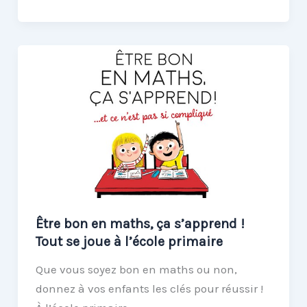
des
maths
?
Une
émission
de
France
Culture
Être bon en maths, ça s’apprend !
Tout se joue à l’école primaire
Que vous soyez bon en maths ou non,
donnez à vos enfants les clés pour réussir !