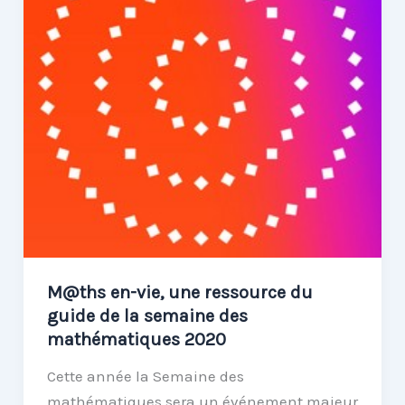
en-
vie
dans
la
lettre
EDU_NUM
Mathématiques
n°32
de
janvier
2020
M@ths en-vie, une ressource du
guide de la semaine des
mathématiques 2020
Cette année la Semaine des
mathématiques sera un événement majeur