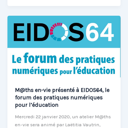
vie
invité
à
CANO
MATH’OPE,
une
journée
pour
les
maths
M@ths en-vie présenté à EIDOS64, le
forum des pratiques numériques
pour l’éducation
Mercredi 22 janvier 2020, un atelier M@ths
en-vie sera animé par Laëtitia Vautrin,