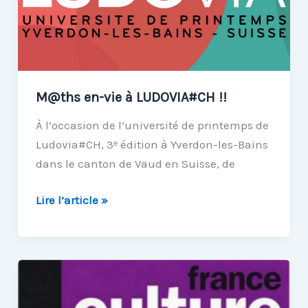
lycéens
M@ths en-vie à LUDOVIA#CH !!
À l’occasion de l’université de printemps de
Ludovia#CH, 3ᵉ édition à Yverdon-les-Bains
dans le canton de Vaud en Suisse, de
M@ths
Lire l’article »
en-
vie
à
LUDOVIA#CH
!!