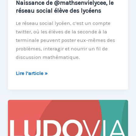
Naissance de @mathsenvielycee, le
réseau social élève des lycéens
Le réseau social lycéen, c’est un compte
twitter, où les élèves de la seconde à la
terminale peuvent poster eux-mêmes des
problèmes, interagir et nourrir un fil de
discussion mathématique.
Naissance
Lire l’article »
de
@mathsenvielycee,
le
réseau
social
élève
des