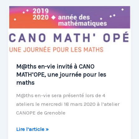
concours
M@ths
en-
vie
#2020
M@ths en-vie invité à CANO
MATH’OPE, une journée pour les
maths
M@ths en-vie sera présenté lors de 4
ateliers le mercredi 18 mars 2020 à l’atelier
CANOPE de Grenoble
M@ths
Lire l’article »
en-