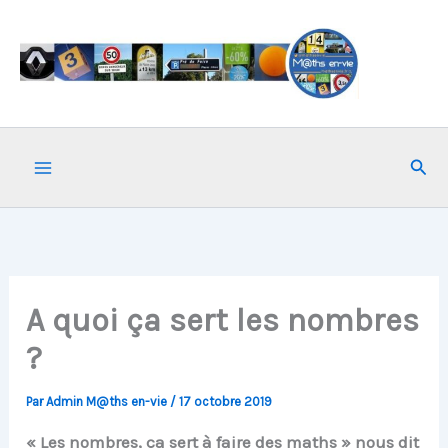
Aller
au
contenu
Rech
A quoi ça sert les nombres
?
Par
Admin M@ths en-vie
/
17 octobre 2019
« Les nombres, ça sert à faire des maths » nous dit