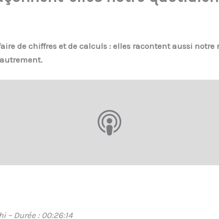
e de chiffres et de calculs : elles racontent aussi notre r
r autrement.
i – Durée : 00:26:14