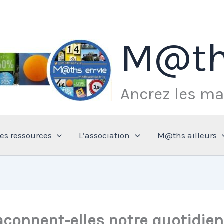
M@th
Ancrez les ma
Les ressources
L’association
M@ths ailleurs
onnent-elles notre quotidien