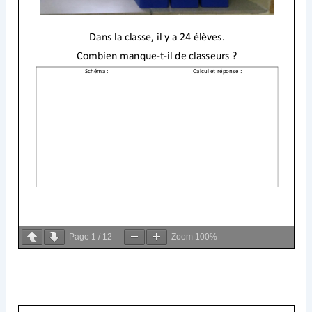
Page
1
/
12
Zoom
100%