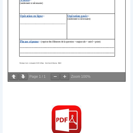
Page
1
/
1
Zoom
100%