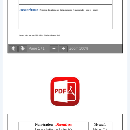
Page
1
/
1
Zoom
100%