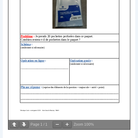
Page
1
/
1
Zoom
100%