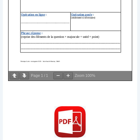
Page
1
/
1
Zoom
100%