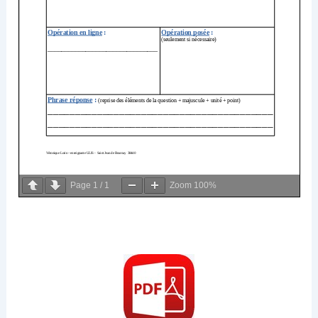
Page
1
/
1
Zoom
100%