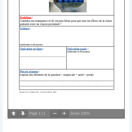
Page
1
/
1
Zoom
100%