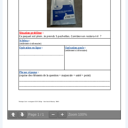
Page
1
/
1
Zoom
100%