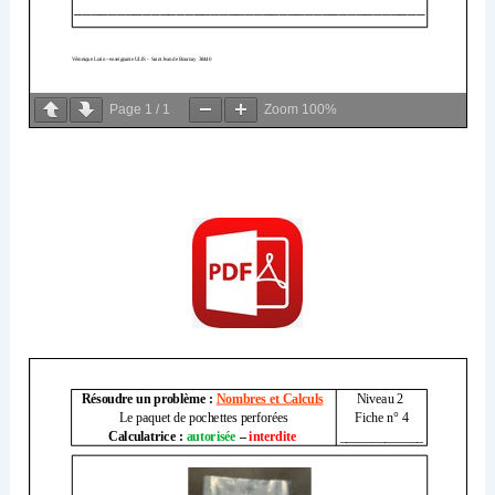
Page
1
/
1
Zoom
100%