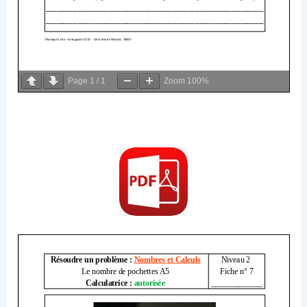
Page
1
/
1
Zoom
100%