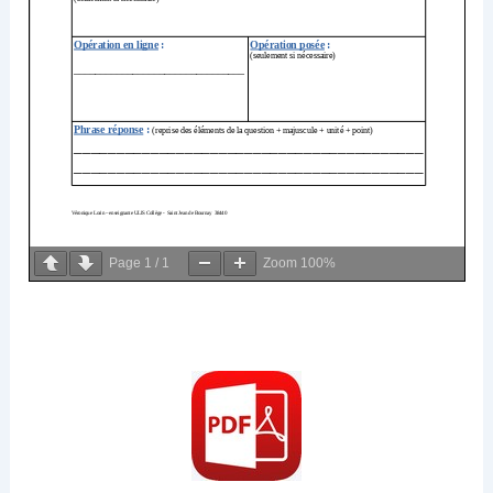
Page
1
/
1
Zoom
100%