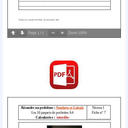
Page
1
/
1
Zoom
100%