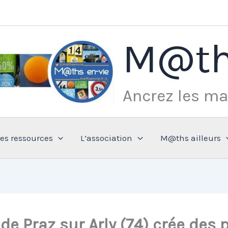
M@th
Ancrez les ma
Les ressources
L’association
M@ths ailleurs
de Praz sur Arly (74) crée de