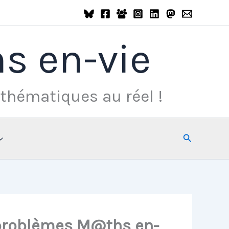
s en-vie
thématiques au réel !
Rechercher
s problèmes M@ths en-