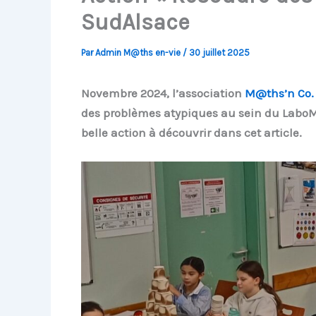
SudAlsace
Par
Admin M@ths en-vie
/
30 juillet 2025
Novembre 2024, l’association
M@ths’n Co.
des problèmes atypiques au sein du LaboMa
belle action à découvrir dans cet article.