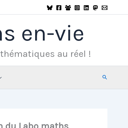
s en-vie
thématiques au réel !
Rechercher
in du Labo maths