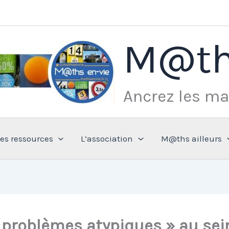
M@th
Ancrez les ma
Les ressources
L’association
M@ths ailleurs
 problèmes atypiques » au se