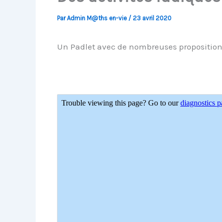
Par
Admin M@ths en-vie
/
23 avril 2020
Un Padlet avec de nombreuses propositions