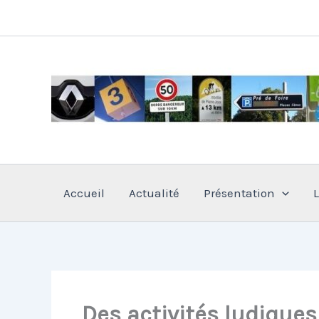
Aller
au
contenu
Accueil
Actualité
Présentation
Des activités ludique