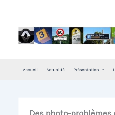
Aller
au
contenu
Accueil
Actualité
Présentation
Des photo-problèmes 