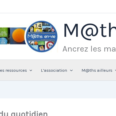
M@th
Ancrez les ma
Les ressources
L’association
M@ths ailleurs
du quotidien