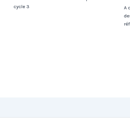
cycle 3
A 
de
ré