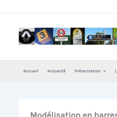
Aller
au
contenu
Accueil
Actualité
Présentation
Modélisation en barre