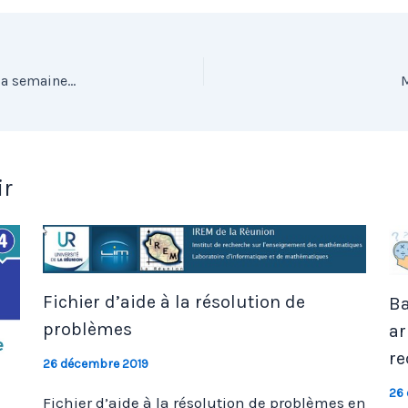
M@ths en-vie, à travers M@ths’n Co, partenaire de la semaine des mathématiques 2021
M
ir
Fichier d’aide à la résolution de
Ba
problèmes
ar
re
26 décembre 2019
26
Fichier d’aide à la résolution de problèmes en