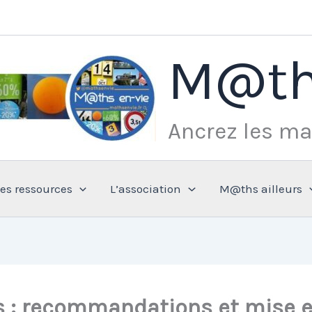
M@th
Ancrez les ma
Les ressources
L’association
M@ths ailleurs
s : recommandations et mise 