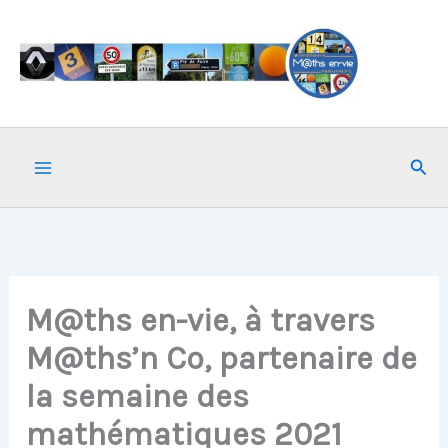
Aller
au
contenu
Rech
M@ths en-vie, à travers
M@ths’n Co, partenaire de
la semaine des
mathématiques 2021