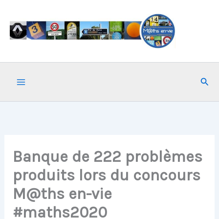
Aller
au
contenu
Rech
Banque de 222 problèmes
produits lors du concours
M@ths en-vie
#maths2020