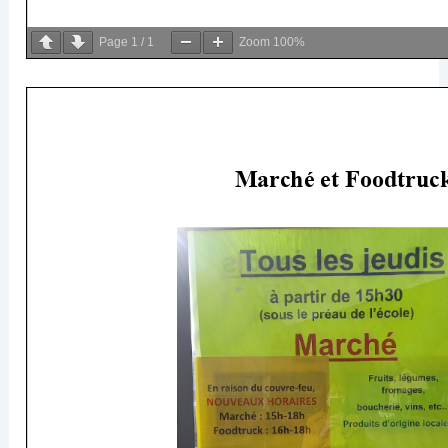
Page
1
/
1
Zoom
100%