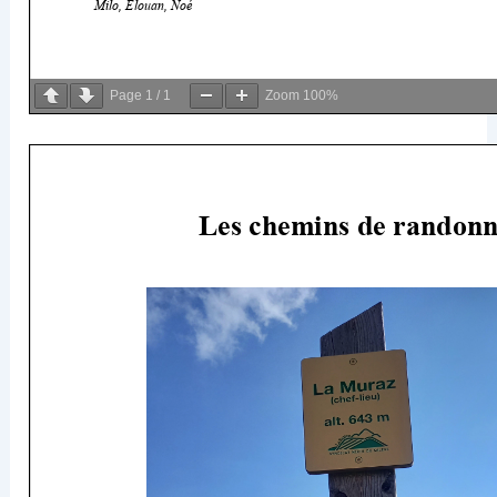
Page
1
/
1
Zoom
100%