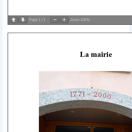
Page
1
/
1
Zoom
100%