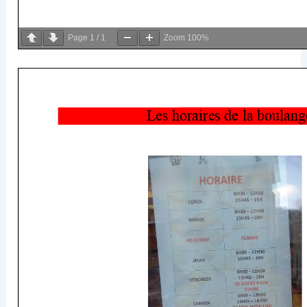
Page
1
/
1
Zoom
100%