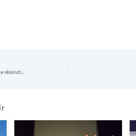
Enseignement efficace des tâches complexes et de la résolution de problèmes
ir