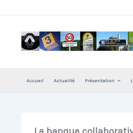
Aller
au
contenu
Accueil
Actualité
Présentation
La banque collaborati