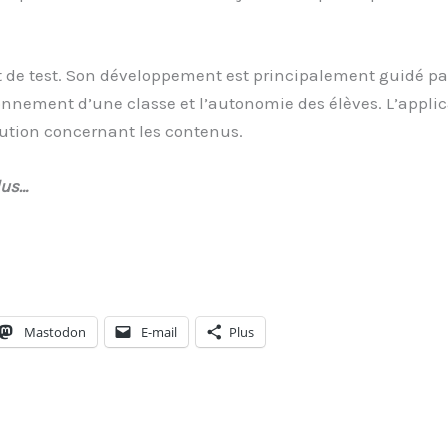
t de test. Son développement est principalement guidé par 
onnement d’une classe et l’autonomie des élèves. L’appli
lution concernant les contenus.
lus…
Mastodon
E-mail
Plus