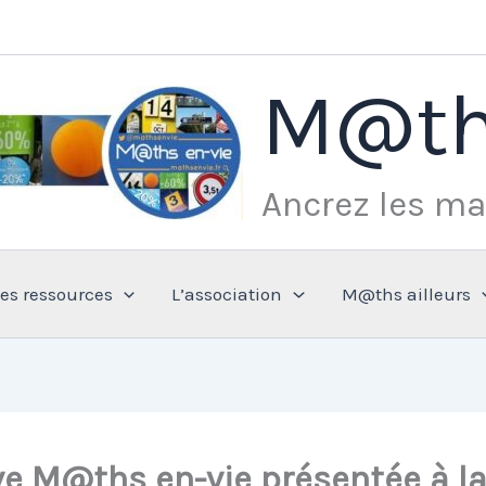
M@th
Ancrez les ma
Les ressources
L’association
M@ths ailleurs
ve M@ths en-vie présentée à la