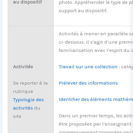
au dispositif
photo. Appréhender le type de p
support au dispositif.
Activités à mener en parallèle o
ci-dessous. Il s’agit d’une premi
familiarisation avec l’esprit du d
Activités
Travail sur une collection
: caté
Se reporter à la
Prélever des informations
rubrique
Identifier des éléments mathé
Typologie
d
es
activités
du
Dans un premier temps, les acti
site
être proposées par l’enseignant
progressivement proposées par l