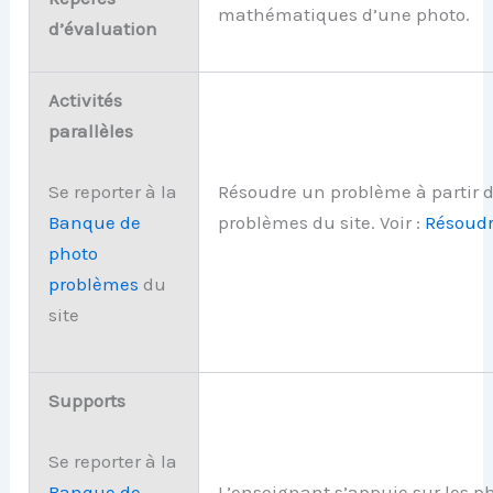
mathématiques d’une photo.
d’évaluation
Activités
parallèles
Résoudre un problème à partir 
Se reporter à la
problèmes du site. Voir :
Résoudr
Banque de
photo
problèmes
du
site
Supports
Se reporter à la
L’enseignant s’appuie sur les ph
Banque de